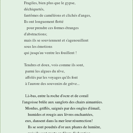
Fragiles, bien plus que le gypse,
déchiquetés,
fantômes de caméléons et clichés d'anges,
Ils ont longuement flotté
pour prendre ces formes étranges
d'abstractions;
mais ils se souviennent et s'agenouillent
sous les émotions
qui jusqu'au ventre les fouillent !
Tendres et doux, vois comme ils sont,
parmi les algues du rêve,
affolés par les voyages qu'ils font
à l'aurore des souvenirs de grève...
Là
-bas, entre la roche d'ocre et de corail
l'angoisse brûle aux sanglots des chairs aimantées.
Mordus, griffés, saignés par des ongles d'émail,
humides et rougis aux lèvres enchantées,
eux, dansent dans la mer leur résurrection!
Ils se sont poudrés d'or aux phares de lumière,
puis ils sont morts en fièvre d'adoration,